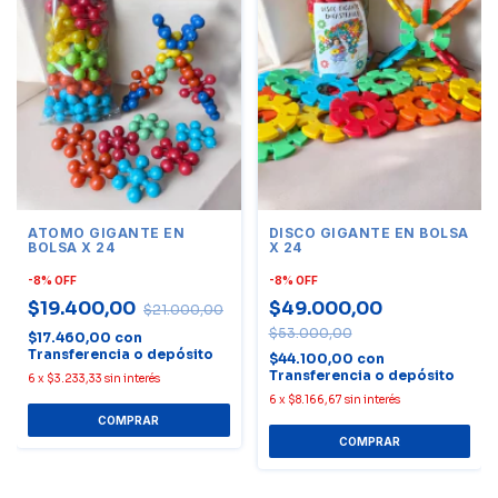
ATOMO GIGANTE EN
DISCO GIGANTE EN BOLSA
BOLSA X 24
X 24
-
8
%
OFF
-
8
%
OFF
$19.400,00
$49.000,00
$21.000,00
$53.000,00
$17.460,00
con
Transferencia o depósito
$44.100,00
con
Transferencia o depósito
6
x
$3.233,33
sin interés
6
x
$8.166,67
sin interés