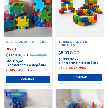
CUBI BLOQUE (18 PIEZAS)
TUBIBLOCKS X 50
UNIDADES
-
8
%
OFF
$5.970,00
$11.900,00
$13.000,00
$5.373,00
con
$10.710,00
con
Transferencia o depósito
Transferencia o depósito
6
x
$995,00
sin interés
6
x
$1.983,33
sin interés