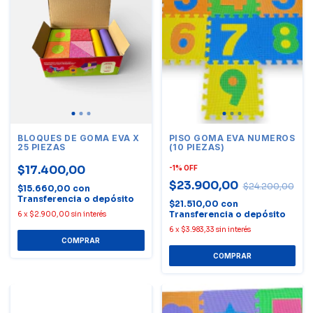
BLOQUES DE GOMA EVA X
PISO GOMA EVA NUMEROS
25 PIEZAS
(10 PIEZAS)
$17.400,00
-
1
%
OFF
$23.900,00
$24.200,00
$15.660,00
con
Transferencia o depósito
$21.510,00
con
Transferencia o depósito
6
x
$2.900,00
sin interés
6
x
$3.983,33
sin interés