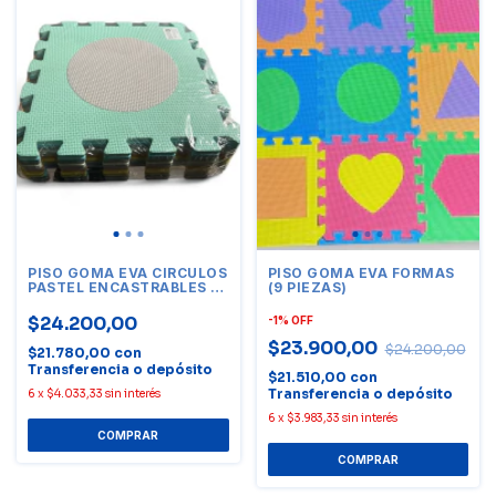
PISO GOMA EVA CIRCULOS
PISO GOMA EVA FORMAS
PASTEL ENCASTRABLES (9
(9 PIEZAS)
PIEZAS)
$24.200,00
-
1
%
OFF
$23.900,00
$24.200,00
$21.780,00
con
Transferencia o depósito
$21.510,00
con
Transferencia o depósito
6
x
$4.033,33
sin interés
6
x
$3.983,33
sin interés