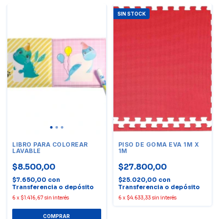
SIN STOCK
LIBRO PARA COLOREAR
PISO DE GOMA EVA 1M X
LAVABLE
1M
$8.500,00
$27.800,00
$7.650,00
con
$25.020,00
con
Transferencia o depósito
Transferencia o depósito
6
x
$1.416,67
sin interés
6
x
$4.633,33
sin interés