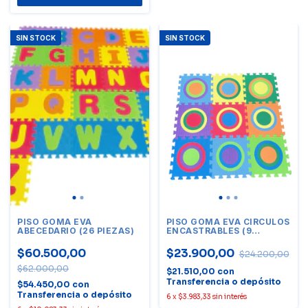
SIN STOCK
SIN STOCK
PISO GOMA EVA
PISO GOMA EVA CIRCULOS
ABECEDARIO (26 PIEZAS)
ENCASTRABLES (9
PIEZAS)
$60.500,00
$23.900,00
$24.200,00
$62.000,00
$21.510,00
con
Transferencia o depósito
$54.450,00
con
Transferencia o depósito
6
x
$3.983,33
sin interés