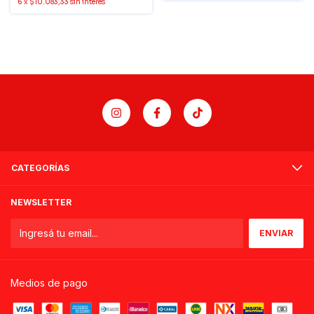
6
x
$10.083,33
sin interés
CATEGORÍAS
NEWSLETTER
Medios de pago