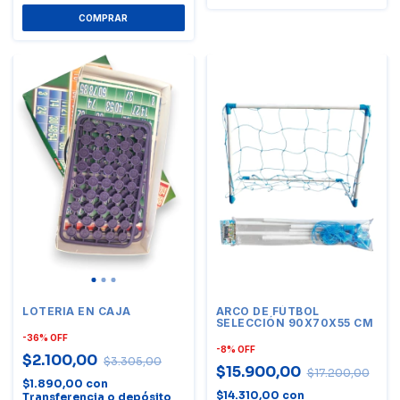
LOTERIA EN CAJA
ARCO DE FÚTBOL
SELECCIÓN 90X70X55 CM
-
36
%
OFF
-
8
%
OFF
$2.100,00
$3.305,00
$15.900,00
$17.200,00
$1.890,00
con
$14.310,00
con
Transferencia o depósito