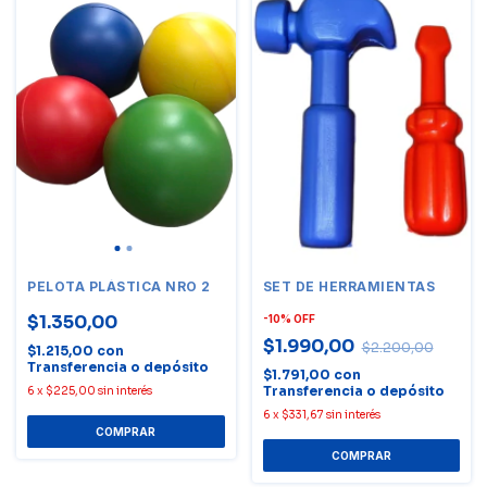
PELOTA PLÁSTICA NRO 2
SET DE HERRAMIENTAS
$1.350,00
-
10
%
OFF
$1.990,00
$2.200,00
$1.215,00
con
Transferencia o depósito
$1.791,00
con
Transferencia o depósito
6
x
$225,00
sin interés
6
x
$331,67
sin interés