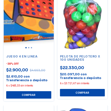
JUEGO 4 EN LINEA
PELOTA DE PELOTERO X
100 UNIDADES
-
38
%
OFF
$22.330,00
$2.900,00
$4.653,00
$20.097,00
con
$2.610,00
con
Transferencia o depósito
Transferencia o depósito
6
x
$3.721,67
sin interés
6
x
$483,33
sin interés