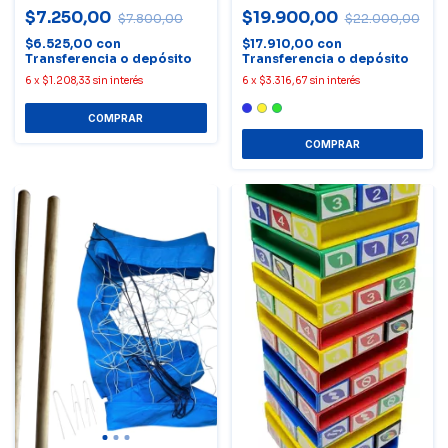
$7.250,00
$19.900,00
$7.800,00
$22.000,00
$6.525,00
con
$17.910,00
con
Transferencia o depósito
Transferencia o depósito
6
x
$1.208,33
sin interés
6
x
$3.316,67
sin interés
COMPRAR