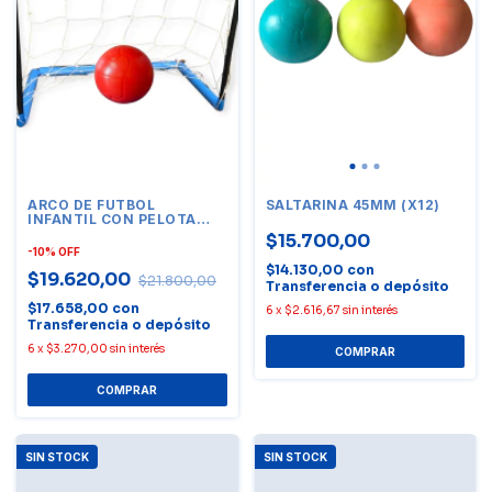
ARCO DE FUTBOL
SALTARINA 45MM (X12)
INFANTIL CON PELOTA
NRO 5 -
$15.700,00
-
10
%
OFF
$14.130,00
con
$19.620,00
$21.800,00
Transferencia o depósito
$17.658,00
con
6
x
$2.616,67
sin interés
Transferencia o depósito
6
x
$3.270,00
sin interés
SIN STOCK
SIN STOCK