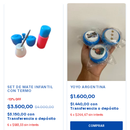
SET DE MATE INFANTIL
YOYO ARGENTINA
CON TERMO
$1.600,00
-
13
%
OFF
$1.440,00
con
$3.500,00
$4.000,00
Transferencia o depósito
$3.150,00
con
6
x
$266,67
sin interés
Transferencia o depósito
6
x
$583,33
sin interés