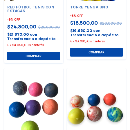
RED FÚTBOL TENIS CON
TORRE YENGA UNO
ESTACAS
-
8
%
OFF
-
9
%
OFF
$18.500,00
$20.000,00
$24.300,00
$26.800,00
$16.650,00
con
$21.870,00
con
Transferencia o depósito
Transferencia o depósito
6
x
$3.083,33
sin interés
6
x
$4.050,00
sin interés