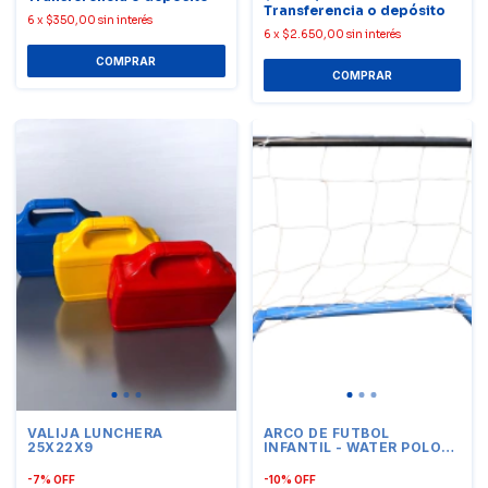
Transferencia o depósito
6
x
$350,00
sin interés
6
x
$2.650,00
sin interés
VALIJA LUNCHERA
ARCO DE FUTBOL
25X22X9
INFANTIL - WATER POLO
90X70X55
-
7
%
OFF
-
10
%
OFF