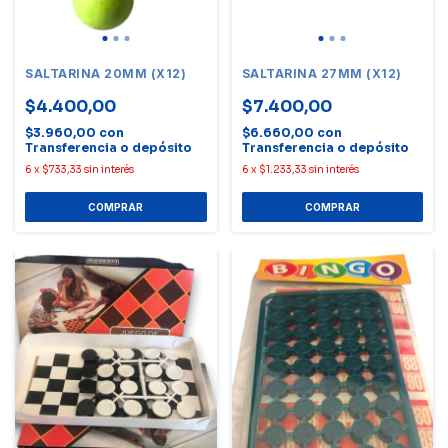
SALTARINA 20MM (X12)
SALTARINA 27MM (X12)
$4.400,00
$7.400,00
$3.960,00
con
$6.660,00
con
Transferencia o depósito
Transferencia o depósito
6
x
$733,33
sin interés
6
x
$1.233,33
sin interés