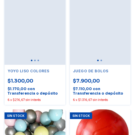
YOYO LISO COLORES
JUEGO DE BOLOS
$1.300,00
$7.900,00
$1.170,00
con
$7.110,00
con
Transferencia o depósito
Transferencia o depósito
6
x
$216,67
sin interés
6
x
$1.316,67
sin interés
SIN STOCK
SIN STOCK