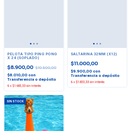
PELOTA TIPO PING PONG
SALTARINA 32MM (X12)
X 24 (SOPLADO)
$11.000,00
$8.900,00
$10.500,00
$9.900,00
con
$8.010,00
con
Transferencia o depósito
Transferencia o depósito
6
x
$1.833,33
sin interés
6
x
$1.483,33
sin interés
SIN STOCK