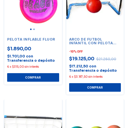
PELOTA INFLABLE FLUOR
ARCO DE FUTBOL
INFANTIL CON PELOTA
NRO 2
$1.890,00
-
10
%
OFF
$1.701,00
con
$19.125,00
$21.250,00
Transferencia o depósito
$17.212,50
con
6
x
$315,00
sin interés
Transferencia o depósito
6
x
$3.187,50
sin interés