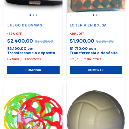
JUEGO DE DAMAS
LOTERIA EN BOLSA
-
39
%
OFF
-
36
%
OFF
$2.400,00
$1.900,00
$3.928,00
$2.951,00
$2.160,00
con
$1.710,00
con
Transferencia o depósito
Transferencia o depósito
6
x
$400,00
sin interés
6
x
$316,67
sin interés