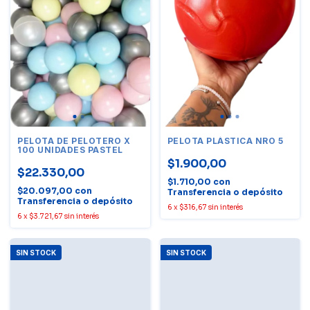
PELOTA DE PELOTERO X
PELOTA PLÁSTICA NRO 5
100 UNIDADES PASTEL
$1.900,00
$22.330,00
$1.710,00
con
$20.097,00
con
Transferencia o depósito
Transferencia o depósito
6
x
$316,67
sin interés
6
x
$3.721,67
sin interés
SIN STOCK
SIN STOCK