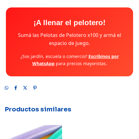
¡A llenar el pelotero!
Sumá las Pelotas de Pelotero x100 y armá el
espacio de juego.
¿Sos jardín, escuela o comercio?
Escribinos por
WhatsApp
para precios mayoristas.
Productos similares