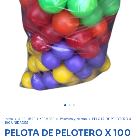
Inicio
>
AIRE LIBRE Y KERMESE
>
Peloteros y pelotas
>
PELOTA DE PELOTERO X
100 UNIDADES
PELOTA DE PELOTERO X 100