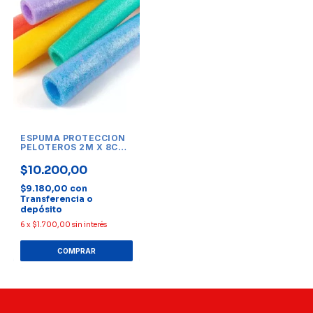
ESPUMA PROTECCION
PELOTEROS 2M X 8CM
EXTERIOR 5 CM
INTERIOR COLORES
$10.200,00
$9.180,00
con
Transferencia o
depósito
6
x
$1.700,00
sin interés