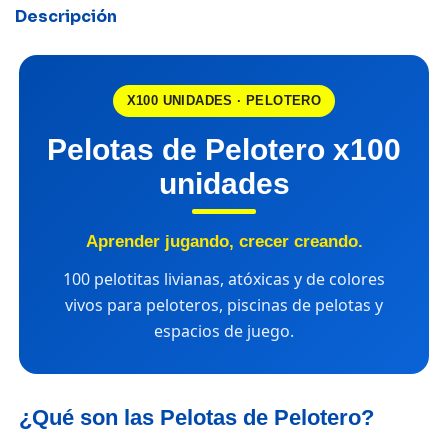
Descripción
X100 UNIDADES · PELOTERO
Pelotas de Pelotero x100
unidades
Aprender jugando, crecer creando.
100 pelotitas livianas, atóxicas y de colores
vivos para peloteros, piscinas de pelotas y
espacios de juego.
¿Qué son las Pelotas de Pelotero?