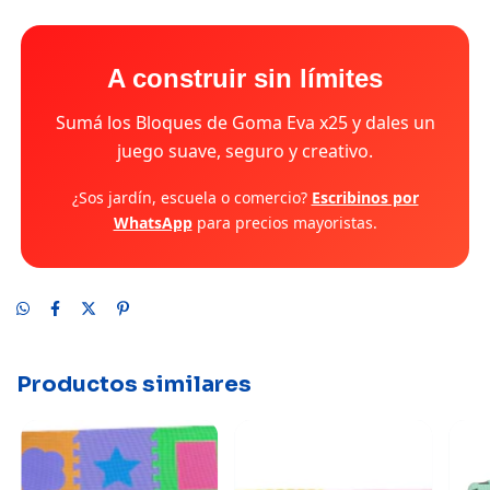
A construir sin límites
Sumá los Bloques de Goma Eva x25 y dales un
juego suave, seguro y creativo.
¿Sos jardín, escuela o comercio?
Escribinos por
WhatsApp
para precios mayoristas.
Productos similares