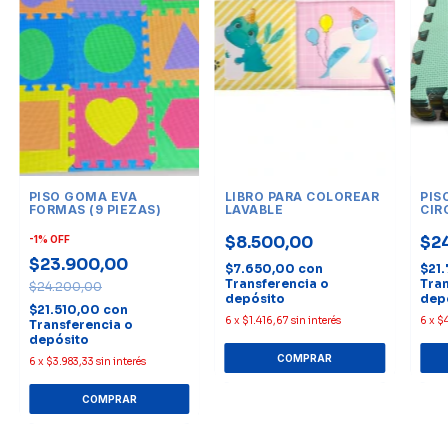
PISO GOMA EVA
LIBRO PARA COLOREAR
PIS
FORMAS (9 PIEZAS)
LAVABLE
CIR
ENC
PIE
$8.500,00
$2
-
1
%
OFF
$23.900,00
$7.650,00
con
$21
Transferencia o
Tran
$24.200,00
depósito
dep
$21.510,00
con
6
x
$1.416,67
sin interés
6
x
$
Transferencia o
depósito
6
x
$3.983,33
sin interés