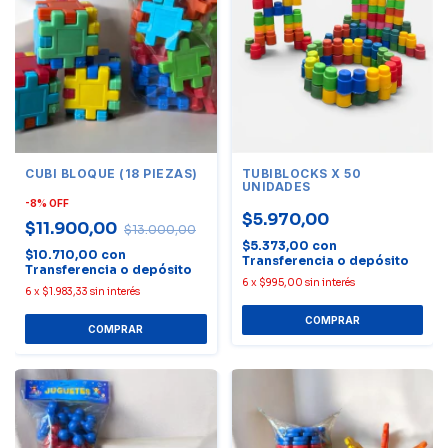
CUBI BLOQUE (18 PIEZAS)
TUBIBLOCKS X 50
UNIDADES
-
8
%
OFF
$5.970,00
$11.900,00
$13.000,00
$5.373,00
con
$10.710,00
con
Transferencia o depósito
Transferencia o depósito
6
x
$995,00
sin interés
6
x
$1.983,33
sin interés