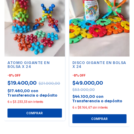
ATOMO GIGANTE EN
DISCO GIGANTE EN BOLSA
BOLSA X 24
X 24
-
8
%
OFF
-
8
%
OFF
$19.400,00
$49.000,00
$21.000,00
$53.000,00
$17.460,00
con
Transferencia o depósito
$44.100,00
con
Transferencia o depósito
6
x
$3.233,33
sin interés
6
x
$8.166,67
sin interés