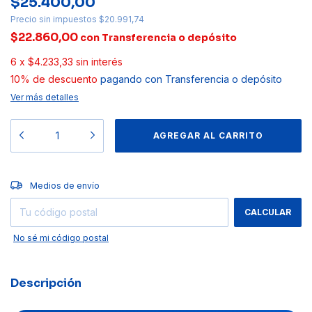
$25.400,00
Precio sin impuestos
$20.991,74
$22.860,00
con
Transferencia o depósito
6
x
$4.233,33
sin interés
10% de descuento
pagando con Transferencia o depósito
Ver más detalles
CAMBIAR CP
Entregas para el CP:
Medios de envío
CALCULAR
No sé mi código postal
Descripción