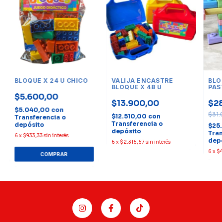
BLOQUE X 24 U CHICO
VALIJA ENCASTRE
BLO
BLOQUE X 48 U
PAS
$5.600,00
$13.900,00
$2
$5.040,00
con
$31
$12.510,00
con
Transferencia o
Transferencia o
depósito
$25
depósito
Tran
6
x
$933,33
sin interés
dep
6
x
$2.316,67
sin interés
6
x
$4