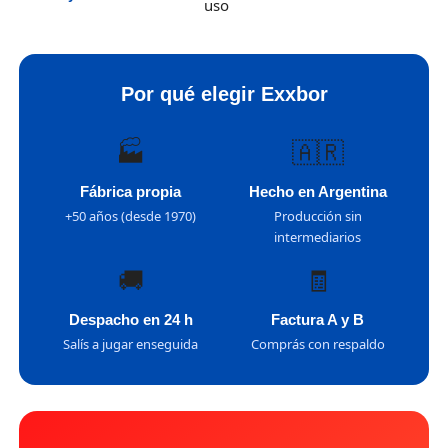
uso
Por qué elegir Exxbor
🏭
🇦🇷
Fábrica propia
Hecho en Argentina
+50 años (desde 1970)
Producción sin
intermediarios
🚚
🧾
Despacho en 24 h
Factura A y B
Salís a jugar enseguida
Comprás con respaldo