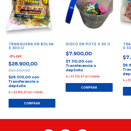
TRANQUERA EN BOLSA
DISCO EN POTE X 50 U
TRA
X 300 U
X 5
$7.900,00
$7
-
11
%
OFF
$7.110,00
con
$28.900,00
$6.
Transferencia o
Tran
depósito
$32.300,00
dep
6
x
$1.316,67
sin interés
$26.010,00
con
6
x
$1
Transferencia o
depósito
6
x
$4.816,67
sin interés