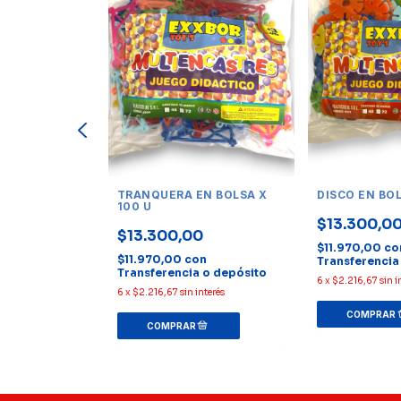
N POTE X 50
TRANQUERA EN BOLSA X
DISCO EN BOL
100 U
$13.300,0
$13.300,00
$11.970,00
co
Transferencia
$11.970,00
con
Transferencia
Transferencia o depósito
6
x
$2.216,67
sin i
nterés
6
x
$2.216,67
sin interés