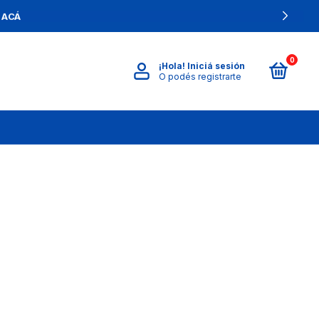
 ACÁ
0
¡Hola!
Iniciá sesión
O podés registrarte