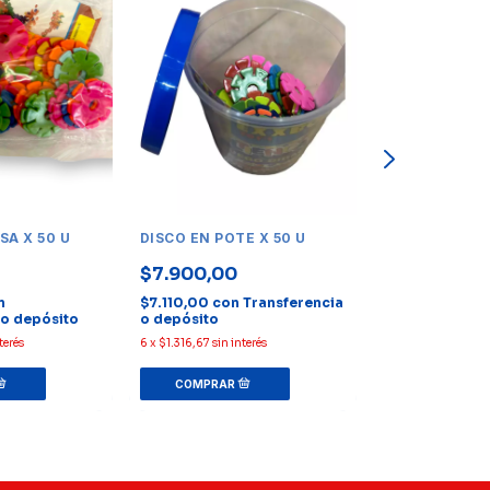
SA X 50 U
DISCO EN POTE X 50 U
ATOMO EN BOL
$7.900,00
$7.400,00
n
$7.110,00
con
Transferencia
$6.660,00
co
 o depósito
o depósito
Transferencia
terés
6
x
$1.316,67
sin interés
6
x
$1.233,33
sin in