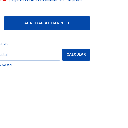
CAMBIAR CP
 CP:
envío
CALCULAR
 postal