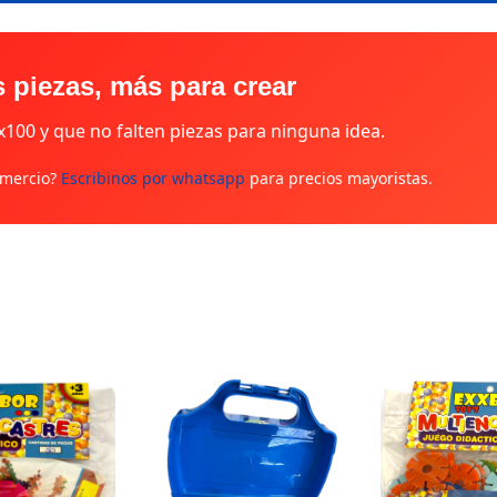
 piezas, más para crear
100 y que no falten piezas para ninguna idea.
omercio?
Escribinos por whatsapp
para precios mayoristas.