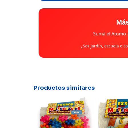
Más
Sumá el Atomo x
¿Sos jardín, escuela o c
Productos similares