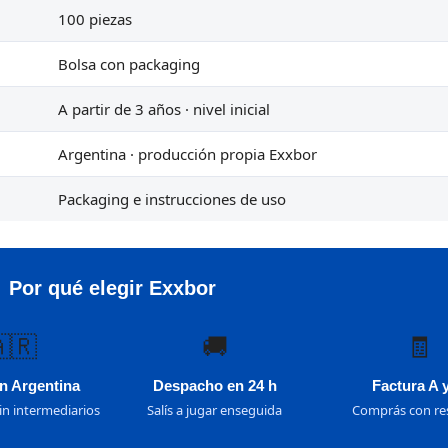
100 piezas
Bolsa con packaging
A partir de 3 años · nivel inicial
Argentina · producción propia Exxbor
Packaging e instrucciones de uso
Por qué elegir Exxbor
🇷
🚚
🧾
n Argentina
Despacho en 24 h
Factura A 
in intermediarios
Salís a jugar enseguida
Comprás con re