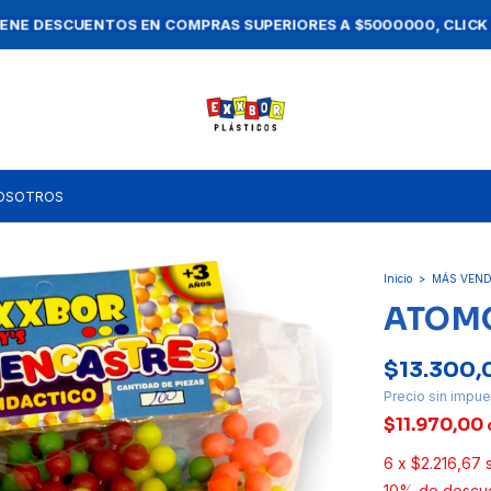
ASTA 3 CUOTAS SIN INTERÉS · 10% OFF EN EFECTIVO O TRANSFERENC
OSOTROS
Inicio
>
MÁS VEND
ATOMO
$13.300,
Precio sin impu
$11.970,00
6
x
$2.216,67
10% de descu