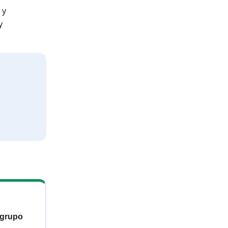
 y
y
 grupo