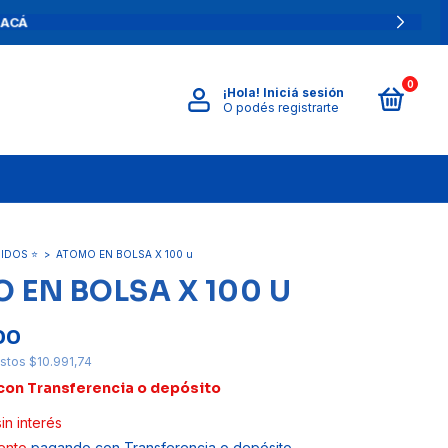
IA
0
¡Hola!
Iniciá sesión
O podés registrarte
IDOS ⭐
>
ATOMO EN BOLSA X 100 u
 EN BOLSA X 100 U
00
estos
$10.991,74
con
Transferencia o depósito
sin interés
ento
pagando con Transferencia o depósito