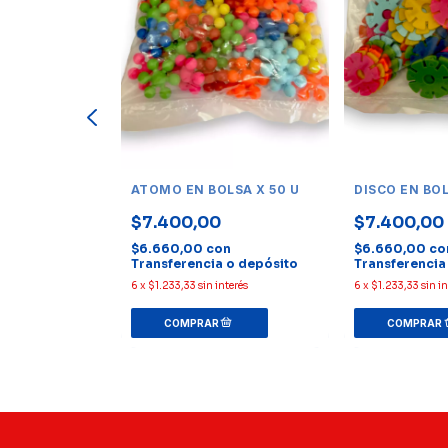
SA X 300 U
ATOMO EN BOLSA X 50 U
DISCO EN BOL
$7.400,00
$7.400,00
0
$32.300,00
$6.660,00
con
$6.660,00
co
Transferencia o depósito
Transferencia
on
 o depósito
6
x
$1.233,33
sin interés
6
x
$1.233,33
sin i
nterés