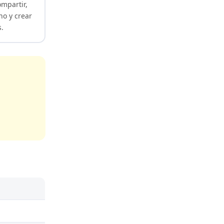
ompartir,
no y crear
s.