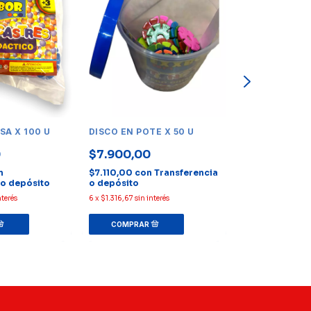
SA X 100 U
DISCO EN POTE X 50 U
TRANQUERA E
U
0
$7.900,00
$7.900,00
n
$7.110,00
con
Transferencia
 o depósito
o depósito
$7.110,00
con
nterés
6
x
$1.316,67
sin interés
o depósito
6
x
$1.316,67
sin in