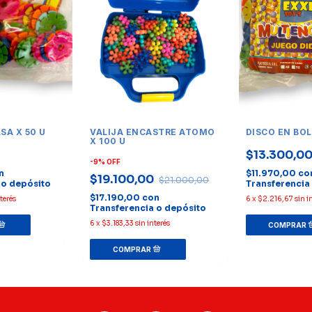
SA X 50 U
VALIJA ENCASTRE ATOMO
DISCO EN BOL
X 100 U
$13.300,0
-
9
%
OFF
n
$11.970,00
co
$19.100,00
$21.000,00
 o depósito
Transferencia
$17.190,00
con
nterés
6
x
$2.216,67
sin i
Transferencia o depósito
6
x
$3.183,33
sin interés