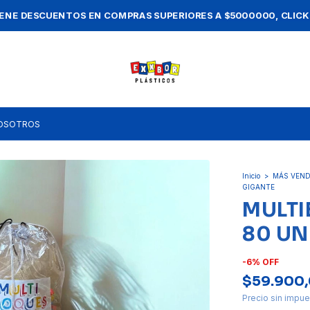
ASTA 3 CUOTAS SIN INTERÉS · 10% OFF EN EFECTIVO O TRANSFERENC
OSOTROS
Inicio
>
MÁS VEND
GIGANTE
MULTI
80 UN
-
6
%
OFF
$59.900
Precio sin impu