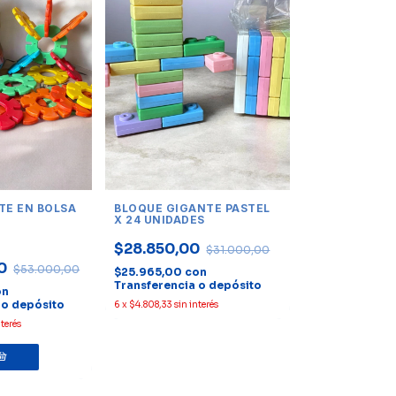
TE EN BOLSA
BLOQUE GIGANTE PASTEL
X 24 UNIDADES
$28.850,00
$31.000,00
00
$53.000,00
$25.965,00
con
Transferencia o depósito
on
 o depósito
6
x
$4.808,33
sin interés
nterés