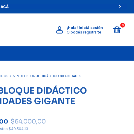
IA
0
¡Hola!
Iniciá sesión
O podés registrarte
IDOS ⭐
>
MULTIBLOQUE DIDÁCTICO 80 UNIDADES
BLOQUE DIDÁCTICO
IDADES GIGANTE
,00
$64.000,00
estos
$49.504,13