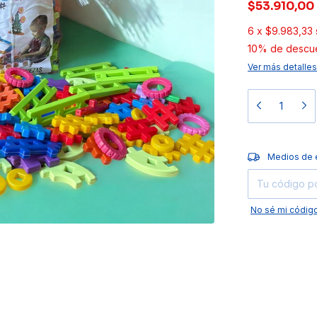
$53.910,00
6
x
$9.983,33
10% de descu
Ver más detalles
Entregas para el
Medios de 
No sé mi código