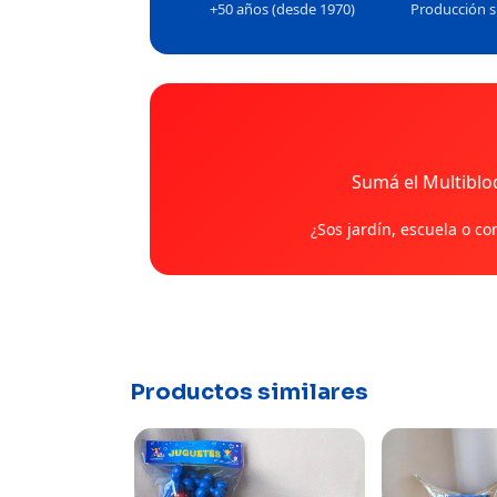
+50 años (desde 1970)
Producción s
Sumá el Multiblo
¿Sos jardín, escuela o c
Productos similares