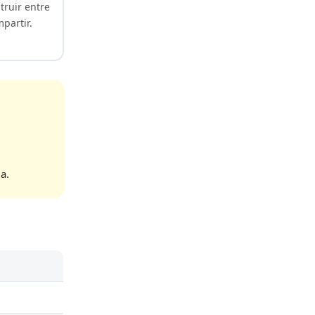
truir entre
mpartir.
a.