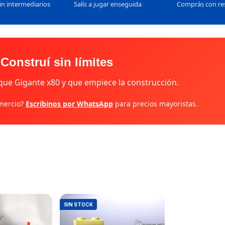
in intermediarios
Salís a jugar enseguida
Comprás con re
Construí sin límites
que Gigante x80 y que empiece la construcción.
omercio?
Escribinos por WhatsApp
para precios mayoristas.
SIN STOCK