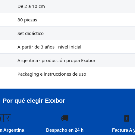
De 2 a 10 cm
80 piezas
Set didáctico
A partir de 3 años · nivel inicial
Argentina · producción propia Exxbor
Packaging e instrucciones de uso
Por qué elegir Exxbor
🇷
🚚
🧾
n Argentina
Despacho en 24 h
Factura A 