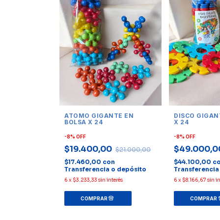
ATOMO GIGANTE EN
DISCO GIGAN
BOLSA X 24
X 24
-
8
%
OFF
-
8
%
OFF
$19.400,00
$49.000,
$21.000,00
$17.460,00
con
$44.100,00
c
Transferencia o depósito
Transferencia
6
x
$3.233,33
sin interés
6
x
$8.166,67
sin i