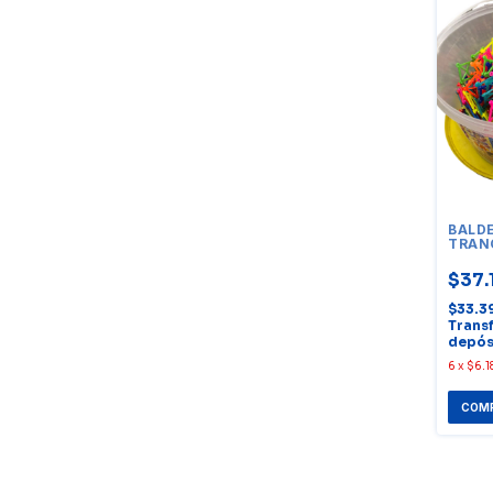
BALD
TRAN
UNID
$37.
$33.3
Trans
depós
6
x
$6.1