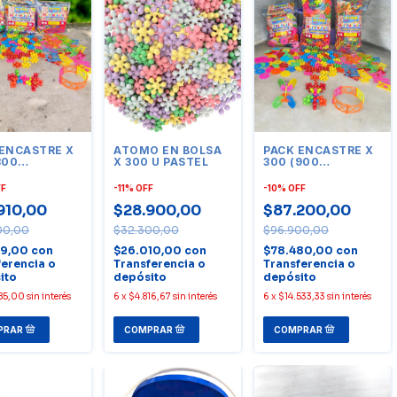
 ENCASTRE X
ATOMO EN BOLSA
PACK ENCASTRE X
300
X 300 U PASTEL
300 (900
ADES)
UNIDADES)
FF
-
11
%
OFF
-
10
%
OFF
910,00
$28.900,00
$87.200,00
00,00
$32.300,00
$96.900,00
19,00
con
$26.010,00
con
$78.480,00
con
ferencia o
Transferencia o
Transferencia o
ito
depósito
depósito
85,00
sin interés
6
x
$4.816,67
sin interés
6
x
$14.533,33
sin interés