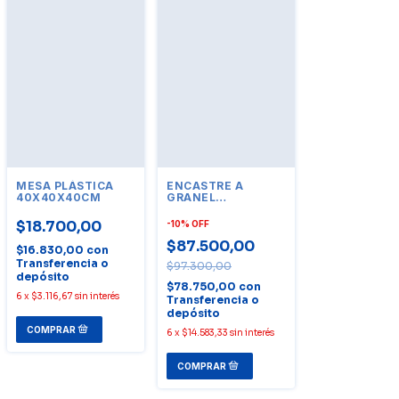
MESA PLÁSTICA
ENCASTRE A
40X40X40CM
GRANEL
TRANQUERA
PASTEL X 1000
$18.700,00
-
10
%
OFF
UNIDADES -
$87.500,00
$16.830,00
con
Transferencia o
$97.300,00
depósito
$78.750,00
con
6
x
$3.116,67
sin interés
Transferencia o
depósito
6
x
$14.583,33
sin interés