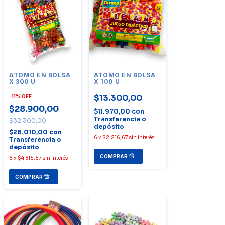
ATOMO EN BOLSA
ATOMO EN BOLSA
X 300 U
X 100 U
$13.300,00
-
11
%
OFF
$28.900,00
$11.970,00
con
Transferencia o
$32.300,00
depósito
$26.010,00
con
6
x
$2.216,67
sin interés
Transferencia o
depósito
6
x
$4.816,67
sin interés