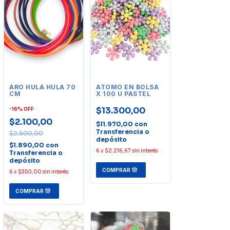
ARO HULA HULA 70
ATOMO EN BOLSA
CM
X 100 U PASTEL
$13.300,00
-
16
%
OFF
$2.100,00
$11.970,00
con
Transferencia o
$2.500,00
depósito
$1.890,00
con
6
x
$2.216,67
sin interés
Transferencia o
depósito
6
x
$350,00
sin interés