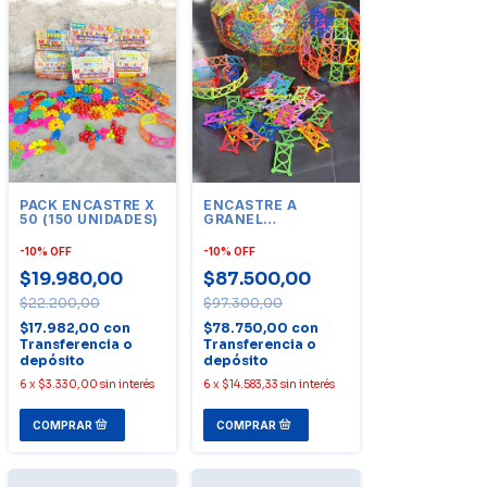
PACK ENCASTRE X
ENCASTRE A
50 (150 UNIDADES)
GRANEL
TRANQUERA X
1000 UNIDADES
-
10
%
OFF
-
10
%
OFF
$19.980,00
$87.500,00
$22.200,00
$97.300,00
$17.982,00
con
$78.750,00
con
Transferencia o
Transferencia o
depósito
depósito
6
x
$3.330,00
sin interés
6
x
$14.583,33
sin interés