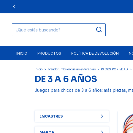
INICIO
PRODUCTOS
POLÍTICA DE DEVOLUCIÓN
N
Inicio
>
breadcrumbs.escuelas-y-terapias
>
PACKS POR EDAD
>
DE 3 A 6 AÑOS
Juegos para chicos de 3 a 6 años: más piezas, más
ENCASTRES
MARCA