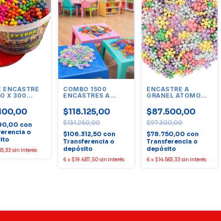
E ENCASTRE
COMBO 1500
ENCASTRE A
O X 300
ENCASTRES A
GRANEL ATOMO
ADES
GRANEL SURTIDOS.
PASTEL X 1000
UNIDADES
100,00
$118.125,00
$87.500,00
$131.250,00
$97.300,00
90,00
con
ferencia o
$106.312,50
con
$78.750,00
con
ito
Transferencia o
Transferencia o
depósito
depósito
83,33
sin interés
6
x
$19.687,50
sin interés
6
x
$14.583,33
sin interés