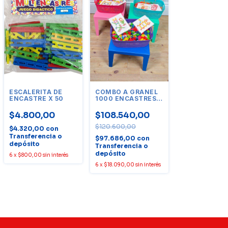
ESCALERITA DE
COMBO A GRANEL
ENCASTRE X 50
1000 ENCASTRES
CON MESA
$4.800,00
$108.540,00
$120.600,00
$4.320,00
con
Transferencia o
$97.686,00
con
depósito
Transferencia o
depósito
6
x
$800,00
sin interés
6
x
$18.090,00
sin interés