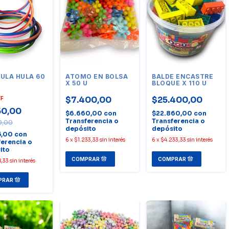
ULA HULA 60
ATOMO EN BOLSA
BALDE ENCASTRE
X 50 U
BLOQUE X 110 U
$7.400,00
$25.400,00
FF
50,00
$6.660,00
con
$22.860,00
con
Transferencia o
Transferencia o
0,00
depósito
depósito
5,00
con
6
x
$1.233,33
sin interés
6
x
$4.233,33
sin interés
ferencia o
ito
,33
sin interés