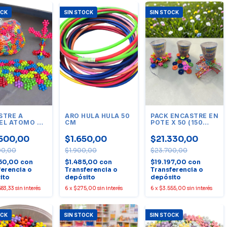
OCK
SIN STOCK
SIN STOCK
STRE A
ARO HULA HULA 50
PACK ENCASTRE EN
EL ATOMO X
CM
POTE X 50 (150
 UNIDADES
UNIDADES)
500,00
$1.650,00
$21.330,00
00,00
$1.900,00
$23.700,00
50,00
con
$1.485,00
con
$19.197,00
con
ferencia o
Transferencia o
Transferencia o
ito
depósito
depósito
583,33
sin interés
6
x
$275,00
sin interés
6
x
$3.555,00
sin interés
OCK
SIN STOCK
SIN STOCK