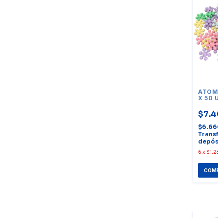
ATOM
X 50 
$7.4
$6.6
Trans
depós
6
x
$1.2