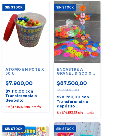
SIN STOCK
SIN STOCK
ATOMO EN POTE X
ENCASTRE A
50 U
GRANEL DISCO X
1000 UNIDADES
$7.900,00
$87.500,00
$97.300,00
$7.110,00
con
Transferencia o
$78.750,00
con
depósito
Transferencia o
depósito
6
x
$1.316,67
sin interés
6
x
$14.583,33
sin interés
SIN STOCK
SIN STOCK