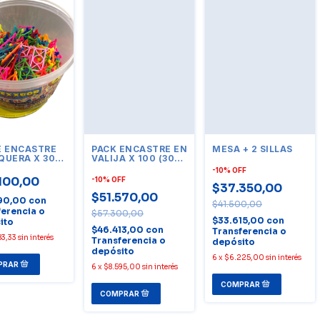
E ENCASTRE
PACK ENCASTRE EN
MESA + 2 SILLAS
QUERA X 300
VALIJA X 100 (300
ADES
UNIDADES)
-
10
%
OFF
100,00
-
10
%
OFF
$37.350,00
$51.570,00
90,00
con
$41.500,00
ferencia o
$57.300,00
$33.615,00
con
ito
$46.413,00
con
Transferencia o
83,33
sin interés
Transferencia o
depósito
depósito
6
x
$6.225,00
sin interés
6
x
$8.595,00
sin interés