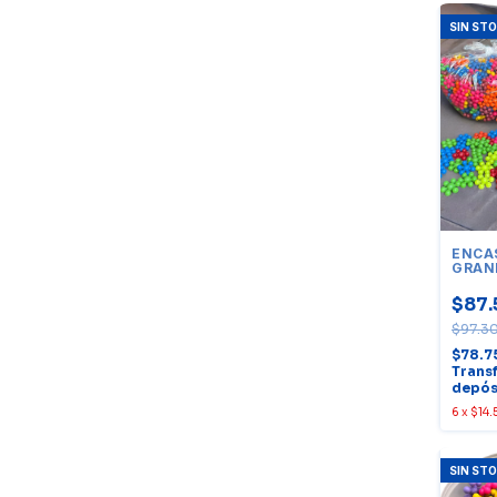
SIN ST
ENCA
GRAN
1000
$87.
$97.3
$78.7
Trans
depós
6
x
$14.
SIN ST