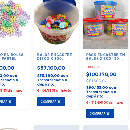
O EN BOLSA
BALDE ENCASTRE
PACK ENCASTRE EN
U PASTEL
DISCO X 300
BALDE X 300 (900
UNIDADES
UNIDADES)
00,00
$37.100,00
-
10
%
OFF
$100.170,00
60,00
con
$33.390,00
con
ferencia o
Transferencia o
$111.300,00
ito
depósito
$90.153,00
con
33,33
sin interés
6
x
$6.183,33
sin interés
Transferencia o
depósito
6
x
$16.695,00
sin interés