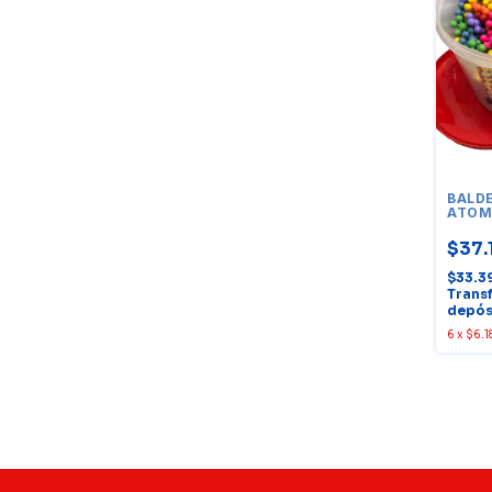
BALD
ATOM
UNID
$37.
$33.3
Trans
depós
6
x
$6.1