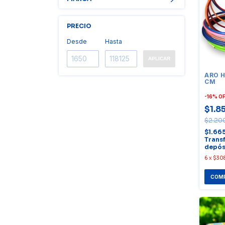
PRECIO
Desde
Hasta
APLICAR
ARO H
CM
-
16
%
O
$1.8
$2.20
$1.66
Trans
depós
6
x
$308