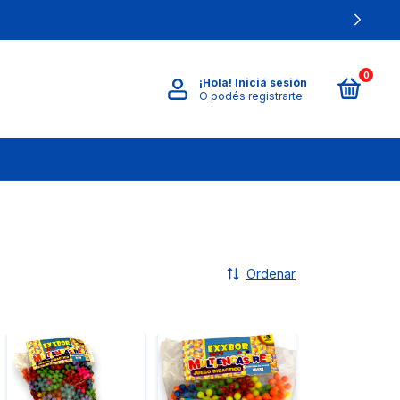
0
¡Hola!
Iniciá sesión
O podés registrarte
.
Ordenar