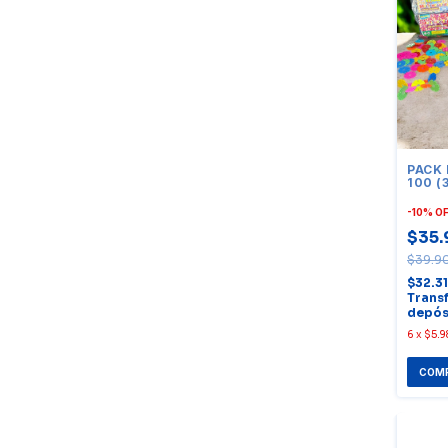
PACK
100 (
UNID
-
10
%
O
$35.
$39.9
$32.3
Trans
depós
6
x
$5.9