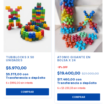
TUBIBLOCKS X 50
ATOMO GIGANTE EN
UNIDADES
BOLSA X 24
$5.970,00
-
8
%
OFF
$19.400,00
$21.000,00
$5.373,00
con
Transferencia o depósito
$17.460,00
con
Transferencia o depósito
6
x
$995,00
sin interés
6
x
$3.233,33
sin interés