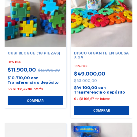
CUBI BLOQUE (18 PIEZAS)
DISCO GIGANTE EN BOLSA
X 24
-
8
%
OFF
-
8
%
OFF
$11.900,00
$13.000,00
$49.000,00
$10.710,00
con
$53.000,00
Transferencia o depósito
$44.100,00
con
6
x
$1.983,33
sin interés
Transferencia o depósito
6
x
$8.166,67
sin interés