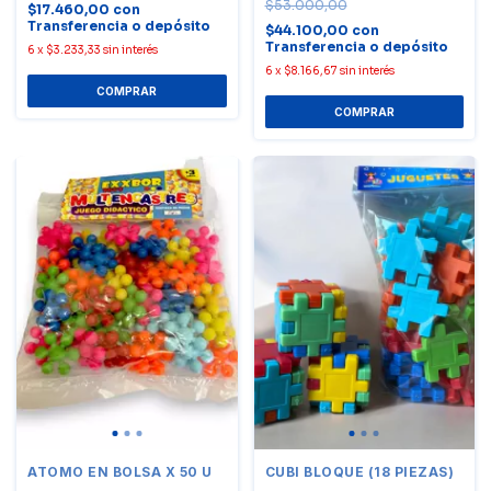
$53.000,00
$17.460,00
con
Transferencia o depósito
$44.100,00
con
Transferencia o depósito
6
x
$3.233,33
sin interés
6
x
$8.166,67
sin interés
ATOMO EN BOLSA X 50 U
CUBI BLOQUE (18 PIEZAS)