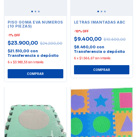
PISO GOMA EVA NUMEROS
LETRAS IMANTADAS ABC
(10 PIEZAS)
-
10
%
OFF
-
1
%
OFF
$9.400,00
$10.500,00
$23.900,00
$24.200,00
$8.460,00
con
$21.510,00
con
Transferencia o depósito
Transferencia o depósito
6
x
$1.566,67
sin interés
6
x
$3.983,33
sin interés