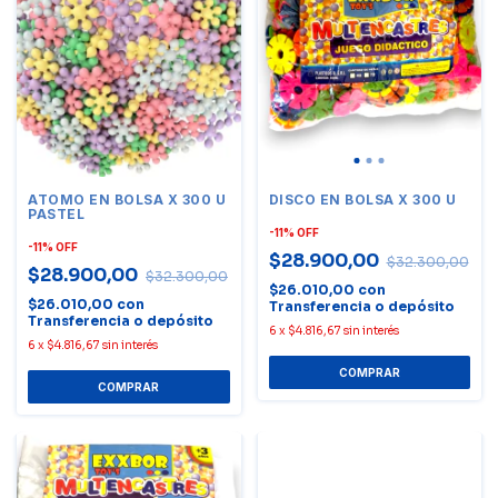
ATOMO EN BOLSA X 300 U
DISCO EN BOLSA X 300 U
PASTEL
-
11
%
OFF
-
11
%
OFF
$28.900,00
$32.300,00
$28.900,00
$32.300,00
$26.010,00
con
$26.010,00
con
Transferencia o depósito
Transferencia o depósito
6
x
$4.816,67
sin interés
6
x
$4.816,67
sin interés