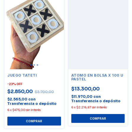
JUEGO TATETI
ATOMO EN BOLSA X 100 U
PASTEL
-
23
%
OFF
$13.300,00
$2.850,00
$3.700,00
$11.970,00
con
$2.565,00
con
Transferencia o depósito
Transferencia o depósito
6
x
$2.216,67
sin interés
6
x
$475,00
sin interés