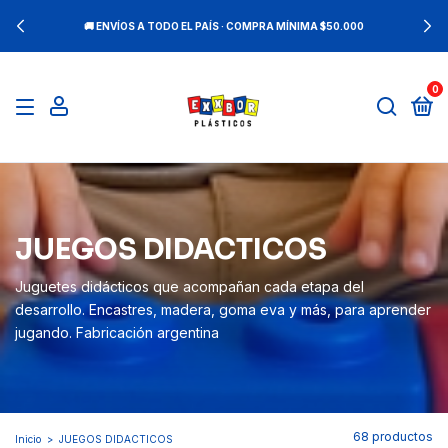
🚚 ENVÍOS A TODO EL PAÍS · COMPRA MÍNIMA $50.000
0
JUEGOS DIDACTICOS
Juguetes didácticos que acompañan cada etapa del
desarrollo. Encastres, madera, goma eva y más, para aprender
jugando. Fabricación argentina
68 productos
Inicio
>
JUEGOS DIDACTICOS