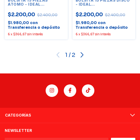
BOLSITA 15 PIEZAS
BOLSITA 15 PIEZAS DISCO
ATOMO - IDEAL
- IDEAL
SOUVENIR/EMPRENDIMIENTO.
SOUVENIR/EMPRENDIMIENTO.
$2.200,00
$2.200,00
$2.400,00
$2.400,00
$1.980,00
con
$1.980,00
con
Transferencia o depósito
Transferencia o depósito
6
x
$366,67
sin interés
6
x
$366,67
sin interés
1
/
2
CATEGORÍAS
NEWSLETTER