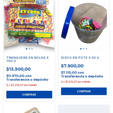
TRANQUERA EN BOLSA X
DISCO EN POTE X 50 U
100 U
$7.900,00
$13.300,00
$7.110,00
con
$11.970,00
con
Transferencia o depósito
Transferencia o depósito
6
x
$1.316,67
sin interés
6
x
$2.216,67
sin interés