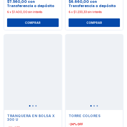
$7.560,00
con
$6.660,00
con
Transferencia o depósito
Transferencia o depósito
6
x
$1.400,00
sin interés
6
x
$1.233,33
sin interés
TRANQUERA EN BOLSA X
TORRE COLORES
300 U
-
24
%
OFF