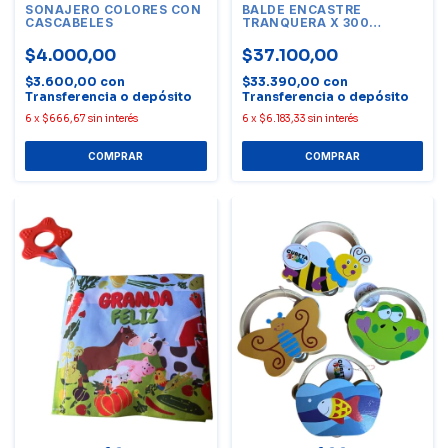
SONAJERO COLORES CON
BALDE ENCASTRE
CASCABELES
TRANQUERA X 300
UNIDADES
$4.000,00
$37.100,00
$3.600,00
con
$33.390,00
con
Transferencia o depósito
Transferencia o depósito
6
x
$666,67
sin interés
6
x
$6.183,33
sin interés