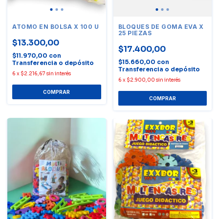
ATOMO EN BOLSA X 100 U
BLOQUES DE GOMA EVA X
25 PIEZAS
$13.300,00
$17.400,00
$11.970,00
con
$15.660,00
con
Transferencia o depósito
Transferencia o depósito
6
x
$2.216,67
sin interés
6
x
$2.900,00
sin interés