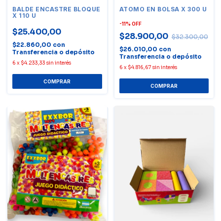
BALDE ENCASTRE BLOQUE
ATOMO EN BOLSA X 300 U
X 110 U
-
11
%
OFF
$25.400,00
$28.900,00
$32.300,00
$22.860,00
con
$26.010,00
con
Transferencia o depósito
Transferencia o depósito
6
x
$4.233,33
sin interés
6
x
$4.816,67
sin interés