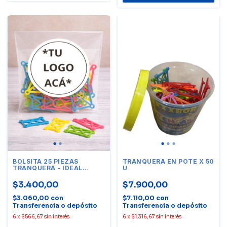
BOLSITA 25 PIEZAS
TRANQUERA EN POTE X 50
TRANQUERA - IDEAL
U
SOUVENIR/EMPRENDIMIENTO.
$3.400,00
$7.900,00
$3.060,00
con
$7.110,00
con
Transferencia o depósito
Transferencia o depósito
6
x
$566,67
sin interés
6
x
$1.316,67
sin interés