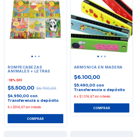
ROMPECABEZAS
ARMÓNICA EN MADERA
ANIMALES + LETRAS
$6.100,00
-
18
%
OFF
$5.490,00
con
$5.500,00
$6.700,00
Transferencia o depósito
$4.950,00
con
6
x
$1.016,67
sin interés
Transferencia o depósito
6
x
$916,67
sin interés