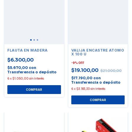
FLAUTA EN MADERA
VALIJA ENCASTRE ATOMO
X 100 U
$6.300,00
-
9
%
OFF
$5.670,00
con
$19.100,00
$21.000,00
Transferencia o depósito
$17.190,00
con
6
x
$1.050,00
sin interés
Transferencia o depósito
6
x
$3.183,33
sin interés