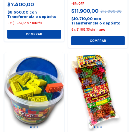
$7.400,00
-
8
%
OFF
$11.900,00
$13.000,00
$6.660,00
con
Transferencia o depósito
$10.710,00
con
Transferencia o depósito
6
x
$1.233,33
sin interés
6
x
$1.983,33
sin interés