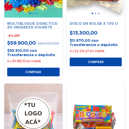
MULTIBLOQUE DIDÁCTICO
DISCO EN BOLSA X 100 U
80 UNIDADES GIGANTE
$13.300,00
-
6
%
OFF
$11.970,00
con
$59.900,00
$64.000,00
Transferencia o depósito
$53.910,00
con
6
x
$2.216,67
sin interés
Transferencia o depósito
6
x
$9.983,33
sin interés