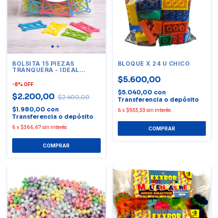
BOLSITA 15 PIEZAS
BLOQUE X 24 U CHICO
TRANQUERA - IDEAL
SOUVENIR/EMPRENDIMIENTO.
$5.600,00
-
8
%
OFF
$5.040,00
con
$2.200,00
$2.400,00
Transferencia o depósito
$1.980,00
con
6
x
$933,33
sin interés
Transferencia o depósito
6
x
$366,67
sin interés